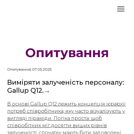
Опитування
Опитування| 07.05.2025
Виміряти залученість персоналу:
Gallup Q12.
→
В основі Gallup Q12 лежить концепція ієрархії
потреб співробітника, яку часто візуалізують у
вигляді піраміди. Логіка проста: щоб
співробітник міг досягти вищих рівнів
залученості, спочатку мають бути задоволені