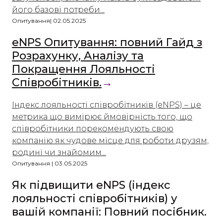
його базові потреби...
Опитування| 02.05.2025
eNPS Опитування: повний Гайд з
Розрахунку, Аналізу та
Покращення Лояльності
Співробітників.
→
Індекс лояльності співробітників (eNPS) – це
метрика що вимірює ймовірність того, що
співробітники порекомендують свою
компанію як чудове місце для роботи друзям,
родині чи знайомим...
Опитування | 03.05.2025
Як підвищити eNPS (індекс
лояльності співробітників) у
вашій компанії: Повний посібник.