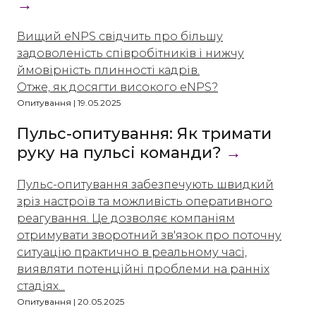
→
Вищий eNPS свідчить про більшу
задоволеність співробітників і нижчу
ймовірність плинності кадрів.
Отже, як досягти високого eNPS?
Опитування | 19.05.2025
Пульс-опитування: Як тримати
руку на пульсі команди?
→
Пульс-опитування забезпечують швидкий
зріз настроїв та можливість оперативного
реагування. Це дозволяє компаніям
отримувати зворотний зв'язок про поточну
ситуацію практично в реальному часі,
виявляти потенційні проблеми на ранніх
стадіях...
Опитування | 20.05.2025