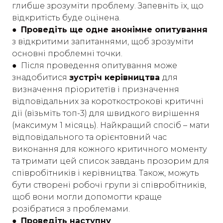
глибше зрозуміти проблему. Запевніть їх, що
відкритість буде оцінена.
● Проведіть ще одне анонімне опитування
з відкритими запитаннями, щоб зрозуміти
основні проблемні точки.
●
Після проведення опитування може
знадобитися
зустріч керівництва
для
визначення пріоритетів і призначення
відповідальних за короткострокові критичні
дії (візьміть топ-3) для швидкого вирішення
(максимум 1 місяць). Найкращий спосіб – мати
відповідального та орієнтовний час
виконання для кожного критичного моменту
та тримати цей список завдань прозорим для
співробітників і керівництва. Також, можуть
бути створені робочі групи зі співробітників,
щоб вони могли допомогти краще
розібратися з проблемами.
● Проведіть наступну