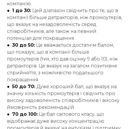
компанію.
● 1 до 30:
Цей діапазон свідчить про те, що в
компанії більше детракторів, ніж промоутерів,
що вказує на незадоволеність серед
співробітників, але також на певний
потенціал для покращення.
● 30 до 50:
Це вважається достатнім балом,
що показує, що в компанії більше
промоутерів (тих, хто дав оцінку 9 або 10), ніж
детракторів. Це вказує на загалом позитивне
сприйняття, з можливістю подальшого
покращення.
● 50 до 70:
Дуже хороший бал, що вказує на
значну кількість промоутерів і свідчить про
високу задоволеність співробітників і високу
ймовірність рекомендацій.
● 70 до 100:
Це бал світового класу, що
відображає дуже високу концентрацію
промоутерів й вказує на ентузіазм і підтримку