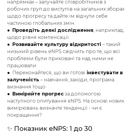
напрямках – залучайте співробітників з
робочих груп до виступів на загальних зборах
щодо прогресу та дайте їм відчути себе
частиною глобальних змін.
● Проведіть деякі дослідження
, наприклад,
щодо рівня компенсації.
● Розвивайте культуру відкритості
– такий
низький рівень eNPS свідчить про те, що всі
проблеми були приховані та над ними не
працювали.
●
Переконайтеся, що ви готові
інвестувати в
залученість
– навчання, заходи, програма
визнання тощо.
● Виміряйте прогрес
за допомогою
наступного опитування eNPS. На основі нових
вимірювань визначте тенденції - чи є
покращення?
✨ Показник eNPS: 1 до 30