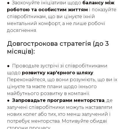
●
Заохочуйте ініціативи щодо
балансу між
роботою та особистим життям
і показуйте
співробітникам, що ви цінуєте їхній
ментальний комфорт, а не лише робочі
досягнення.
Довгострокова стратегія (до 3
місяців):
●
Проводьте зустрічі зі співробітниками
щодо
розвитку кар'єрного шляху
.
Переконайтеся, що вони розуміють, що ви їх
цінуєте та маєте плани щодо їхнього
майбутнього розвитку в компанії.
●
Запровадьте програми менторства
, де
залучені співробітники можуть наставляти
нових колег або тих, хто менш залучений і
потребує менторства. Мотивуйте обидві
сторони процесу.