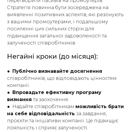
перетворити пасивів на промоутерів.
Стратегія повинна бути зосереджена на
виявленні позитивних аспектів, які резонують
з вашими промоутерами, і подальшому
посиленні цих сильних сторін для
підвищення загальної задоволеності та
залученості співробітників.
Негайні кроки (до місяця):
● Публічно визнавайте досягнення
співробітників, що відповідають цінностям
компанії.
● Впровадьте ефективну програму
визнання
та заохочення.
●
Надайте співробітникам
можливість брати
на себе відповідальність
за завдання,
проєкти та ініціативи компанії. Це підвищує
лояльність і сприяє залученості.