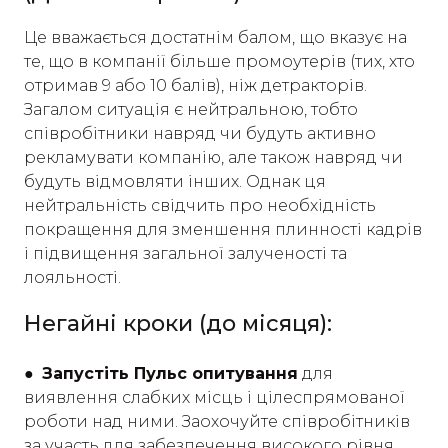
Це вважається достатнім балом, що вказує на
те, що в компанії більше промоутерів (тих, хто
отримав 9 або 10 балів), ніж детракторів.
Загалом ситуація є нейтральною, тобто
співробітники навряд чи будуть активно
рекламувати компанію, але також навряд чи
будуть відмовляти інших. Однак ця
нейтральність свідчить про необхідність
покращення для зменшення плинності кадрів
і підвищення загальної залученості та
лояльності.
Негайні кроки (до місяця):
● Запустіть Пульс опитування
для
виявлення слабких місць і цілеспрямованої
роботи над ними. Заохочуйте співробітників
за участь для забезпечення високого рівня