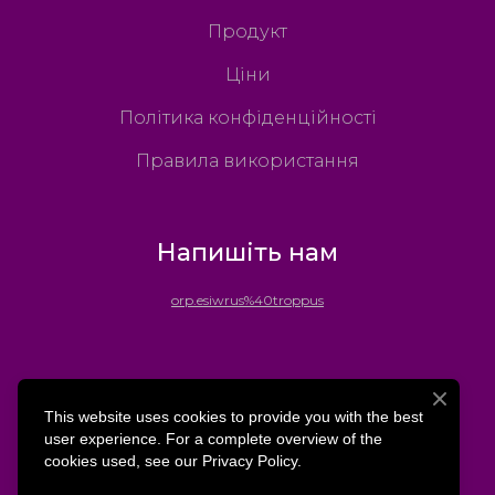
Продукт
Ціни
Політика конфіденційності
Правила використання
Напишіть нам
orp.esiwrus%40troppus
This website uses cookies to provide you with the best
user experience. For a complete overview of the
cookies used, see our Privacy Policy.
© Surwise
Швидкий чат