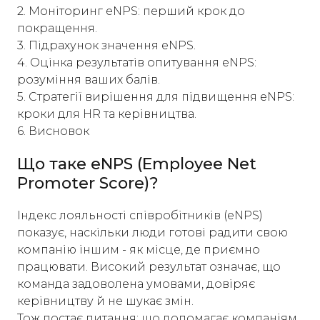
2. Моніторинг eNPS: перший крок до
покращення.
3. Підрахунок значення eNPS.
4. Оцінка результатів опитування eNPS:
розуміння ваших балів.
5. Стратегії вирішення для підвищення eNPS:
кроки для HR та керівництва.
6. Висновок
Що таке eNPS (Employee Net
Promoter Score)?
Індекс лояльності співробітників (eNPS)
показує, наскільки люди готові радити свою
компанію іншим - як місце, де приємно
працювати. Високий результат означає, що
команда задоволена умовами, довіряє
керівництву й не шукає змін.
Тож постає питання: що допомагає компаніям