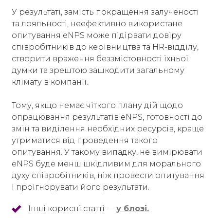
У результаті, замість покращення залученості
та лояльності, неефективно використане
опитування eNPS може підірвати довіру
співробітників до керівництва та HR-відділу,
створити враження беззмістовності їхньої
думки та зрештою зашкодити загальному
клімату в компанії.
Тому, якщо немає чіткого плану дій щодо
опрацювання результатів eNPS, готовності до
змін та виділення необхідних ресурсів, краще
утриматися від проведення такого
опитування. У такому випадку, не вимірювати
eNPS буде менш шкідливим для морального
духу співробітників, ніж провести опитування
і проігнорувати його результати.
Інші корисні статті —
у блозі.