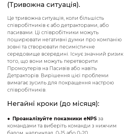
(Тривожна ситуація).
Це тривожна ситуація, коли більшість
співробітників є або детракторами, або
пасивами. Ці співробітники можуть
поширювати негативні думки про компанію
зовні та створювати песимістичне
середовище всередині. Існує значний ризик
того, що вони можуть перетворити
Промоутерів на Пасивів або навіть
Детракторів. Вирішення цієї проблеми
вимагає зусиль для покращення настрою
співробітників.
Негайні кроки (до місяця):
● Проаналізуйте показники eNPS
за
командами та виберіть команди з нижчим
балом, наприклад, 0-15 або 0-20.