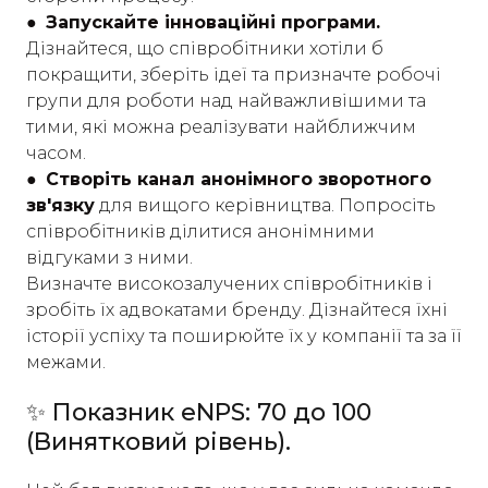
● Запускайте інноваційні програми.
Дізнайтеся, що співробітники хотіли б
покращити, зберіть ідеї та призначте робочі
групи для роботи над найважливішими та
тими, які можна реалізувати найближчим
часом.
● Створіть канал анонімного зворотного
зв'язку
для вищого керівництва. Попросіть
співробітників ділитися анонімними
відгуками з ними.
Визначте високозалучених співробітників і
зробіть їх адвокатами бренду. Дізнайтеся їхні
історії успіху та поширюйте їх у компанії та за її
межами.
✨ Показник eNPS: 70 до 100
(Винятковий рівень).