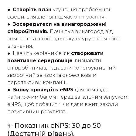
● Створіть план
усунення проблемної
сфери, виявленої під час
опитування
.
● Зосередьтеся на винагородженні
співробітників.
Почніть з винагород від
компанії та впровадьте культуру взаємного
визнання.
●
Навчіть керівників, як
створювати
позитивне середовище
, визнавати
співробітників, надавати конструктивний
зворотний зв'язок та окреслювати
перспективи компанії.
● Знову проведіть eNPS
для команд з
найнижчим балом перед загальним запуском
eNPS, щоб побачити, чи дали вжиті заходи
позитивний результат.
✨ Показник eNPS: 30 до 50
(Достатній рівень).