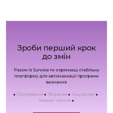
Зроби перший крок
до змін
Разом із Surwise ти отримаєш стабільну
платформу для автомаизації програми
визнання
●
Опитування
●
Визання
●
Ініціативи
●
Маркет призів
●