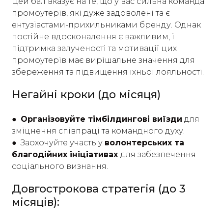
Цей бал вказує на те, що у вас сильна команда
промоутерів, які дуже задоволені та є
ентузіастами-прихильниками бренду. Однак
постійне вдосконалення є важливим, і
підтримка залученості та мотивації цих
промоутерів має вирішальне значення для
збереження та підвищення їхньої лояльності.
Негайні кроки (до місяця)
● Організовуйте тімбілдингові виїзди
для
зміцнення співпраці та командного духу.
●
Заохочуйте участь у
волонтерських та
благодійних ініціативах
для забезпечення
соціального визнання.
Довгострокова стратегія (до 3
місяців):