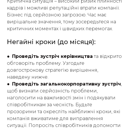
Критична ситуація – високий ризик плинності
кадрів і можливі репутаційні втрати компанії.
Бізнес під серйозною загрозою. Час має
вирішальне значення, тому зосередьтеся на
критичних моментах і швидких перемогах.
Негайні кроки (до місяця):
● Проведіть зустріч керівництва
та відкрито
обговоріть проблему. Узгодьте
довгострокову стратегію вирішення,
наведену нижче.
● Проведіть загальнокорпоративну зустріч
,
щоб визнати серйозність проблеми,
наголосити на важливості змін і подякувати
співробітникам за чесність. Будьте
прозорими та окресліть найближчі кроки, які
компанія вживатиме для виправлення
ситуації. Попросіть співробітників допомогти