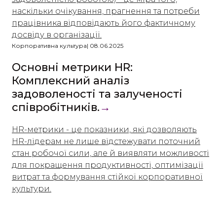
наскільки очікування, прагнення та потреби
працівника відповідають його фактичному
досвіду в організації.
Корпоративна культура| 08.06.2025
Основні метрики HR:
Комплексний аналіз
задоволеності та залученості
співробітників.
→
HR-метрики - це показники, які дозволяють
HR-лідерам не лише відстежувати поточний
стан робочої сили, але й виявляти можливості
для покращення продуктивності, оптимізації
витрат та формування стійкої корпоративної
культури.