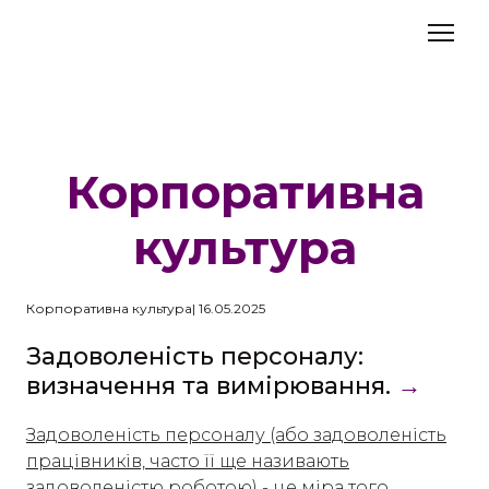
Корпоративна
культура
Корпоративна культура| 16.05.2025
Задоволеність персоналу:
визначення та вимірювання.
→
Задоволеність персоналу (або задоволеність
працівників, часто її ще називають
задоволеністю роботою) - це міра того,