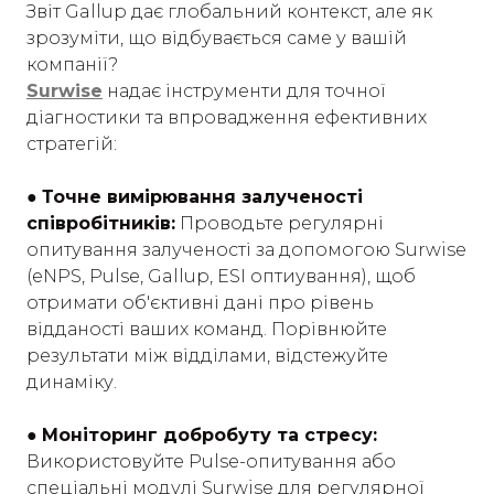
Звіт Gallup дає глобальний контекст, але як
зрозуміти, що відбувається саме у вашій
компанії?
Surwise
надає інструменти для точної
діагностики та впровадження ефективних
стратегій:
●
Точне вимірювання залученості
співробітників:
Проводьте регулярні
опитування залученості за допомогою Surwise
(eNPS, Pulse, Gallup, ESI оптиування), щоб
отримати об'єктивні дані про рівень
відданості ваших команд. Порівнюйте
результати між відділами, відстежуйте
динаміку.
●
Моніторинг добробуту та стресу:
Використовуйте Pulse-опитування або
спеціальні модулі Surwise для регулярної