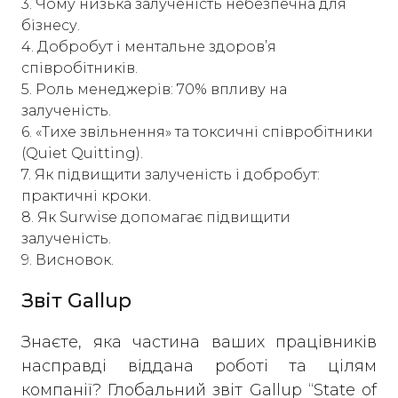
3. Чому низька залученість небезпечна для
бізнесу.
4. Добробут і ментальне здоров’я
співробітників.
5. Роль менеджерів: 70% впливу на
залученість.
6. «Тихе звільнення» та токсичні співробітники
(Quiet Quitting).
7. Як підвищити залученість і добробут:
практичні кроки.
8. Як Surwise допомагає підвищити
залученість.
9. Висновок.
Звіт Gallup
Знаєте, яка частина ваших працівників
насправді віддана роботі та цілям
компанії? Глобальний звіт Gallup “State of