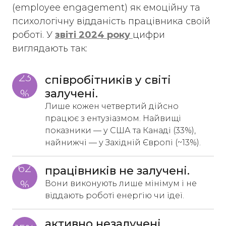
(employee engagement) як емоційну та
психологічну відданість працівника своїй
роботі. У
звіті 2024 року
цифри
виглядають так:
23
співробітників у світі 
залучені.
%
Лише кожен четвертий дійсно
працює з ентузіазмом. Найвищі
показники — у США та Канаді (33%),
найнижчі — у Західній Європі (~13%).
62
працівників не залучені.
%
Вони виконують лише мінімум і не
віддають роботі енергію чи ідеї.
активно незалучені.