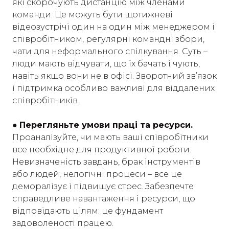
які скорочують дистанцію між членами
команди. Це можуть бути щотижневі
відеозустрічі один на один між менеджером і
співробітником, регулярні командні збори,
чати для неформального спілкування. Суть –
люди мають відчувати, що їх бачать і чують,
навіть якщо вони не в офісі. Зворотний зв’язок
і підтримка особливо важливі для віддалених
співробітників.
●
Перегляньте умови праці та ресурси.
Проаналізуйте, чи мають ваші співробітники
все необхідне для продуктивної роботи.
Невизначеність завдань, брак інструментів
або людей, нелогічні процеси – все це
деморалізує і підвищує стрес. Забезпечте
справедливе навантаження і ресурси, що
відповідають цілям: це фундамент
задоволеності працею.