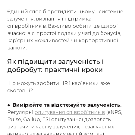
Єдиний спосіб протидіяти цьому - системне
залучення, визнання і підтримка
співробітників. Важливо робити це щиро і
вчасно: від простої подяки у чаті до бонусів,
кар’єрних можливостей чи корпоративної
валюти.
Як підвищити залученість і
добробут: практичні кроки
Що можуть зробити HR і керівники вже
сьогодні?
●
Вимірюйте та відстежуйте залученість.
Регулярні
опитування співробітників
(eNPS,
Pulse, Gallup, ESI опитування) дозволять
визначити частку залучених, незалучених і
активно незалучених у вашій компанії.