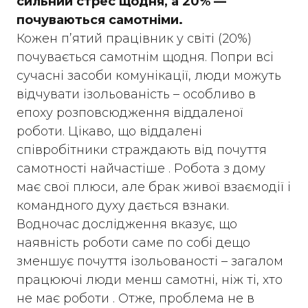
сильний стрес щодня, а 20% —
почуваються самотніми.
Кожен п’ятий працівник у світі (20%)
почувається самотнім щодня. Попри всі
сучасні засоби комунікації, люди можуть
відчувати ізольованість – особливо в
епоху розповсюдження віддаленої
роботи. Цікаво, що віддалені
співробітники страждають від почуття
самотності найчастіше . Робота з дому
має свої плюси, але брак живої взаємодії і
командного духу дається взнаки.
Водночас дослідження вказує, що
наявність роботи саме по собі дещо
зменшує почуття ізольованості – загалом
працюючі люди менш самотні, ніж ті, хто
не має роботи . Отже, проблема не в