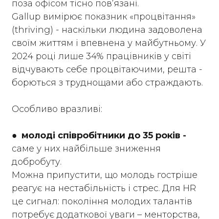
поза офісом тісно пов’язані.
Gallup вимірює показник «процвітання»
(thriving) - наскільки людина задоволена
своїм життям і впевнена у майбутньому. У
2024 році лише 34% працівників у світі
відчувають себе процвітаючими, решта -
борються з труднощами або страждають.
Особливо вразливі:
●
молоді співробітники до 35 років -
саме у них найбільше зниження
добробуту.
Можна припустити, що молодь гостріше
реагує на нестабільність і стрес. Для HR
це сигнал: покоління молодих талантів
потребує додаткової уваги – менторства,