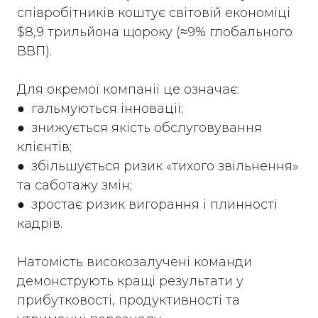
співробітників коштує світовій економіці
$8,9 трильйона щороку (≈9% глобального
ВВП).
Для окремої компанії це означає:
● гальмуються інновації;
● знижується якість обслуговування
клієнтів;
● збільшується ризик «тихого звільнення»
та саботажу змін;
● зростає ризик вигорання і плинності
кадрів.
Натомість високозалучені команди
демонструють кращі результати у
прибутковості, продуктивності та