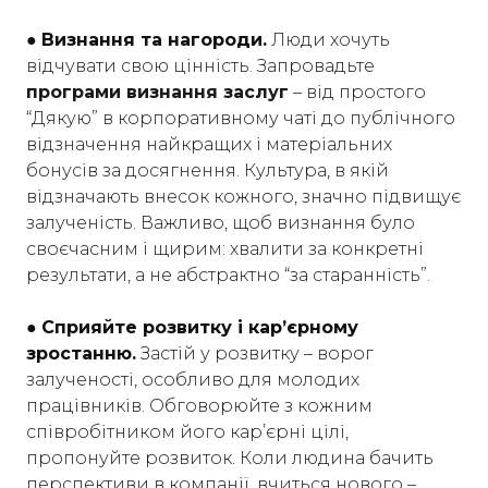
●
Визнання та нагороди.
Люди хочуть
відчувати свою цінність. Запровадьте
програми визнання заслуг
– від простого
“Дякую” в корпоративному чаті до публічного
відзначення найкращих і матеріальних
бонусів за досягнення. Культура, в якій
відзначають внесок кожного, значно підвищує
залученість. Важливо, щоб визнання було
своєчасним і щирим: хвалити за конкретні
результати, а не абстрактно “за старанність”.
●
Сприяйте розвитку і кар’єрному
зростанню.
Застій у розвитку – ворог
залученості, особливо для молодих
працівників. Обговорюйте з кожним
співробітником його кар’єрні цілі,
пропонуйте розвиток. Коли людина бачить
перспективи в компанії, вчиться нового –