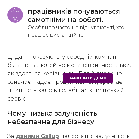
20
працівників почуваються 
самотніми на роботі. 
%
Особливо часто це відчувають ті, хто
працює дистанційно.
Ці дані показують: у середній компанії
більшість людей не мотивовані настільки,
як здається керівникам. Для бізнесу це
ЗАМОВИТИ ДЕМО
означає: падає продуктивність, зростає
плинність кадрів і слабшає клієнтський
сервіс.
Чому низька залученість
небезпечна для бізнесу
За
даними Gallup
недостатня залученість