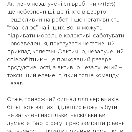
Активно незалучені співробітники(15%) –
ще небезпечніші: це ті, хто відверто
нещасливий на роботі і цю негативність
“транслює” на інших. Вони можуть
підривати мораль в колективі, саботувати
нововведення, показувати негативний
приклад колегам. Фактично, незалучений
співробітник – це прихований резерв
продуктивності, а активно незалучений –
токсичний елемент, який тягне команду
назад.
Отже, тривожний сигнал для керівників:
більшість ваших підлеглих можуть бути
не залучені настільки, наскільки ви
думаєте. Варто регулярно заміряти рівень
залученості і шукати причини, чому люди