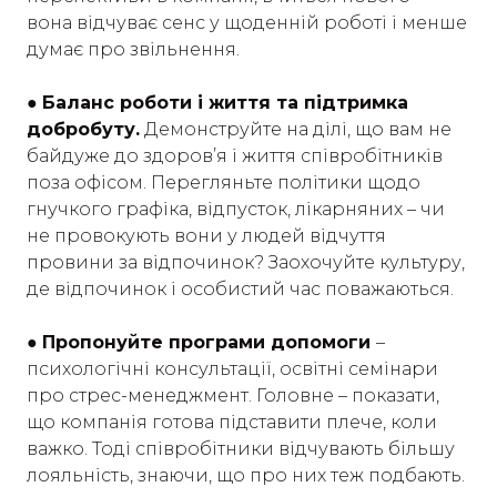
вона відчуває сенс у щоденній роботі і менше
думає про звільнення.
●
Баланс роботи і життя та підтримка
добробуту.
Демонструйте на ділі, що вам не
байдуже до здоров’я і життя співробітників
поза офісом. Перегляньте політики щодо
гнучкого графіка, відпусток, лікарняних – чи
не провокують вони у людей відчуття
провини за відпочинок? Заохочуйте культуру,
де відпочинок і особистий час поважаються.
●
Пропонуйте програми допомоги
–
психологічні консультації, освітні семінари
про стрес-менеджмент. Головне – показати,
що компанія готова підставити плече, коли
важко. Тоді співробітники відчувають більшу
лояльність, знаючи, що про них теж подбають.