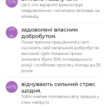
15%
Це ті, хто відкрито демонструє
невдоволення і негативно впливає на
команду.
34
задоволені власним 
добробутом.
%
Лише третина працівників у світі
оцінюють свій загальний добробут як
високий. Цей показник трохи
знизився (було 35% попереднього
року) і особливо просів у молоді до 35
років.
відчувають сильний стрес 
41%
щодня. 
Тобто майже половина світу працює у
стані напруги.